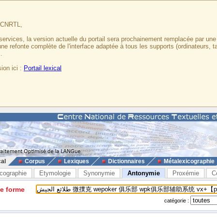
u CNRTL,
services, la version actuelle du portail sera prochainement remplacée par un
 une refonte complète de l'interface adaptée à tous les supports (ordinateurs, t
.
ion ici :
Portail lexical
cal
Corpus
Lexiques
Dictionnaires
Métalexicographie
cographie
Etymologie
Synonymie
Antonymie
Proxémie
C
ne forme
catégorie :