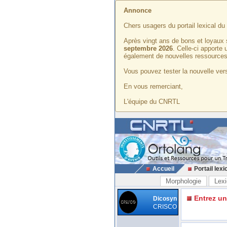
Annonce
Chers usagers du portail lexical d
Après vingt ans de bons et loyaux 
septembre 2026
. Celle-ci apporte
également de nouvelles ressources
Vous pouvez tester la nouvelle vers
En vous remerciant,
L'équipe du CNRTL
Accueil
Portail lexi
Morphologie
Lexi
Entrez u
Dicosyn
CRISCO