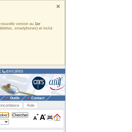
×
e nouvelle version au
1er
ablettes, smartphones) et inclut
Outils
Contact
oncordance
Aide