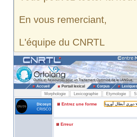
En vous remerciant,
L'équipe du CNRTL
Accueil
Portail lexical
Corpus
Lexique
Morphologie
Lexicographie
Etymologie
S
Entrez une forme
Dicosyn
CRISCO
Erreur