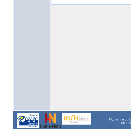
44, avenue de l
Tél. : 