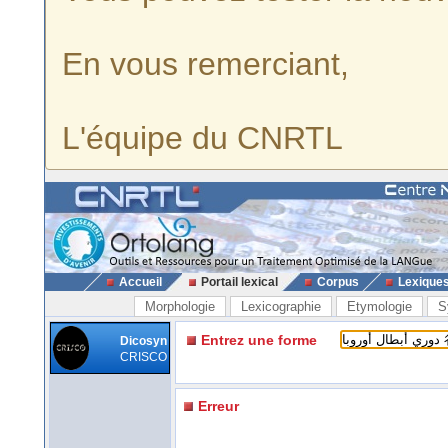
En vous remerciant,
L'équipe du CNRTL
Accueil
Portail lexical
Corpus
Lexique
Morphologie
Lexicographie
Etymologie
S
Entrez une forme
Dicosyn
CRISCO
Erreur