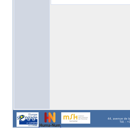
44, avenue de l
Tél. : 