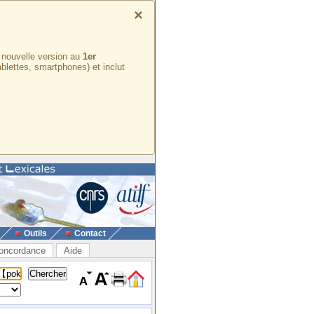
×
e nouvelle version au
1er
ablettes, smartphones) et inclut
Outils
Contact
oncordance
Aide