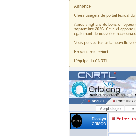
Annonce
Chers usagers du portail lexical d
Après vingt ans de bons et loyaux 
septembre 2026
. Celle-ci apporte
également de nouvelles ressources
Vous pouvez tester la nouvelle vers
En vous remerciant,
L'équipe du CNRTL
Accueil
Portail lexi
Morphologie
Lexi
Entrez u
Dicosyn
CRISCO