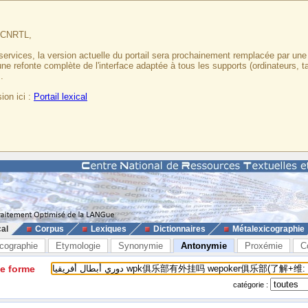
u CNRTL,
services, la version actuelle du portail sera prochainement remplacée par un
 une refonte complète de l'interface adaptée à tous les supports (ordinateurs, t
.
ion ici :
Portail lexical
cal
Corpus
Lexiques
Dictionnaires
Métalexicographie
cographie
Etymologie
Synonymie
Antonymie
Proxémie
C
ne forme
catégorie :