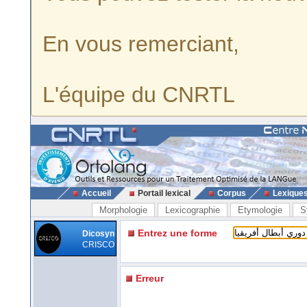
En vous remerciant,
L'équipe du CNRTL
Accueil
Portail lexical
Corpus
Lexique
Morphologie
Lexicographie
Etymologie
S
Entrez une forme
Dicosyn
CRISCO
Erreur