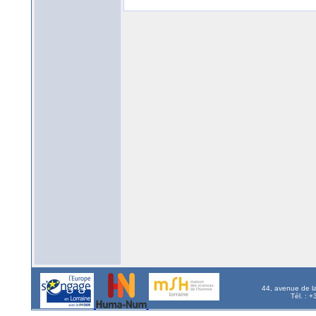
44, avenue de l
Tél. : 