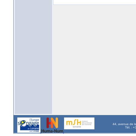
44, avenue de l
Tél. : 