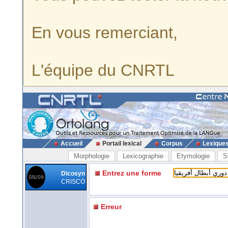
En vous remerciant,
L'équipe du CNRTL
Accueil
Portail lexical
Corpus
Lexique
Morphologie
Lexicographie
Etymologie
S
Entrez une forme
Dicosyn
CRISCO
Erreur