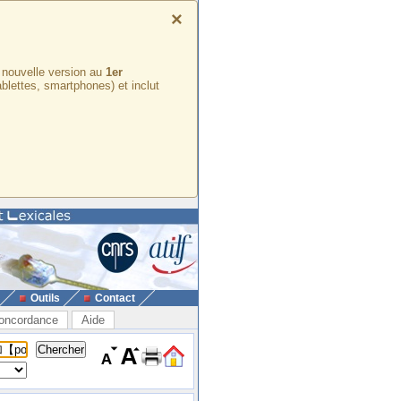
×
e nouvelle version au
1er
ablettes, smartphones) et inclut
Outils
Contact
oncordance
Aide