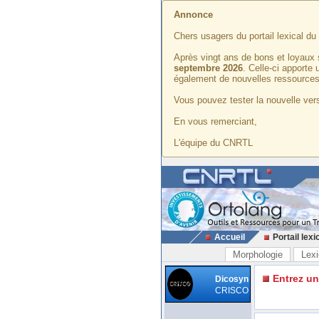
Annonce
Chers usagers du portail lexical d
Après vingt ans de bons et loyaux 
septembre 2026
. Celle-ci apporte
également de nouvelles ressources
Vous pouvez tester la nouvelle vers
En vous remerciant,
L'équipe du CNRTL
Accueil
Portail lexi
Morphologie
Lexi
Entrez u
Dicosyn
CRISCO