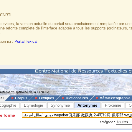
u CNRTL,
services, la version actuelle du portail sera prochainement remplacée par un
 une refonte complète de l'interface adaptée à tous les supports (ordinateurs, t
.
ion ici :
Portail lexical
cal
Corpus
Lexiques
Dictionnaires
Métalexicographie
cographie
Etymologie
Synonymie
Antonymie
Proxémie
C
ne forme
catégorie :