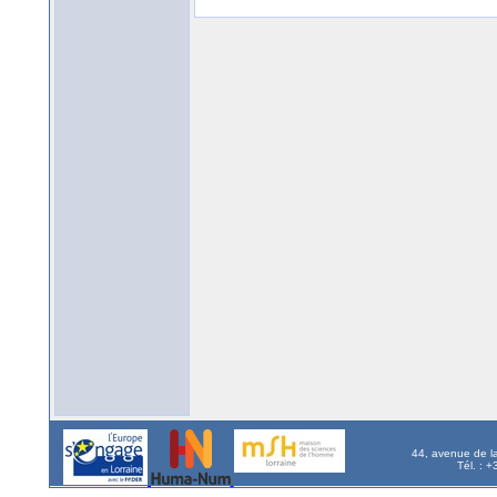
44, avenue de l
Tél. : 