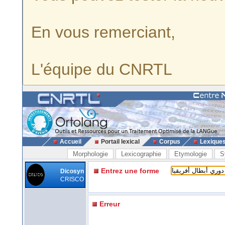
En vous remerciant,
L'équipe du CNRTL
Accueil
Portail lexical
Corpus
Lexique
Morphologie
Lexicographie
Etymologie
S
Entrez une forme
Dicosyn
CRISCO
Erreur