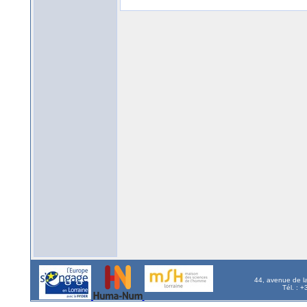
44, avenue de l
Tél. : 