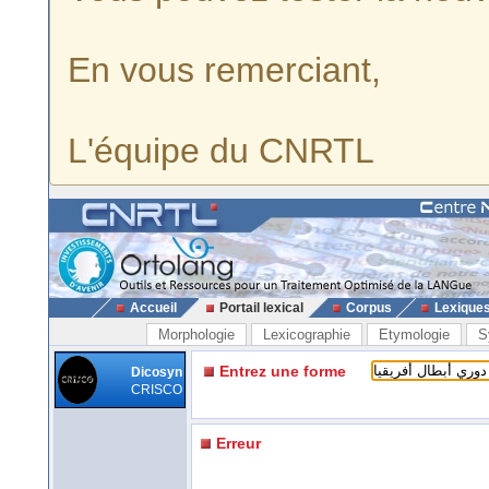
En vous remerciant,
L'équipe du CNRTL
Accueil
Portail lexical
Corpus
Lexique
Morphologie
Lexicographie
Etymologie
S
Entrez une forme
Dicosyn
CRISCO
Erreur