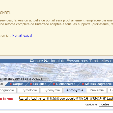
u CNRTL,
services, la version actuelle du portail sera prochainement remplacée par un
 une refonte complète de l'interface adaptée à tous les supports (ordinateurs, t
.
ion ici :
Portail lexical
cal
Corpus
Lexiques
Dictionnaires
Métalexicographie
cographie
Etymologie
Synonymie
Antonymie
Proxémie
C
ne forme
catégorie :