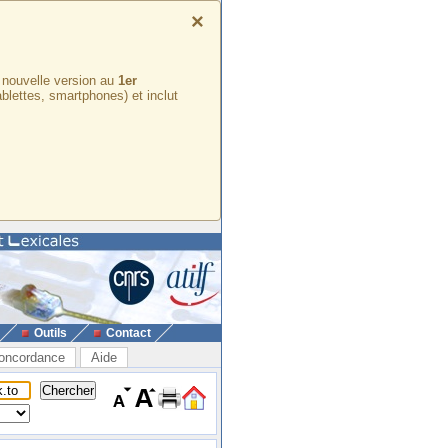
×
e nouvelle version au
1er
ablettes, smartphones) et inclut
Outils
Contact
oncordance
Aide