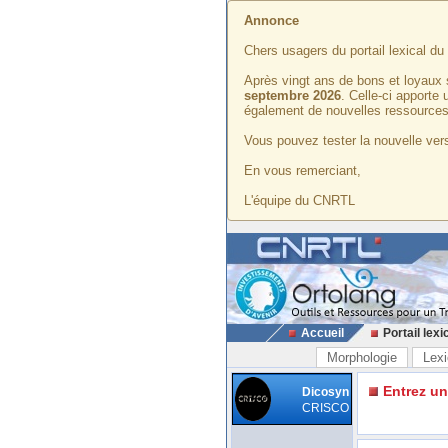
Annonce
Chers usagers du portail lexical d
Après vingt ans de bons et loyaux 
septembre 2026
. Celle-ci apporte
également de nouvelles ressources
Vous pouvez tester la nouvelle vers
En vous remerciant,
L'équipe du CNRTL
Accueil
Portail lexi
Morphologie
Lexi
Entrez u
Dicosyn
CRISCO