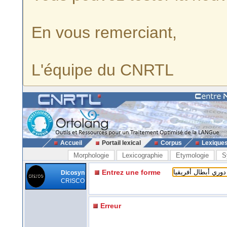
En vous remerciant,
L'équipe du CNRTL
Accueil
Portail lexical
Corpus
Lexique
Morphologie
Lexicographie
Etymologie
S
Entrez une forme
Dicosyn
CRISCO
Erreur