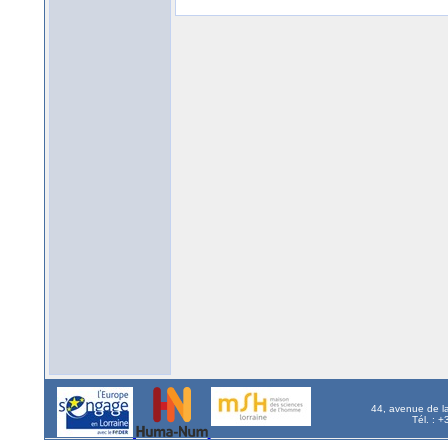
44, avenue de l
Tél. : 