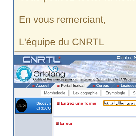
En vous remerciant,
L'équipe du CNRTL
Accueil
Portail lexical
Corpus
Lexique
Morphologie
Lexicographie
Etymologie
S
Entrez une forme
Dicosyn
CRISCO
Erreur