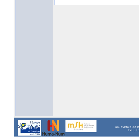
44, avenue de l
Tél. : 