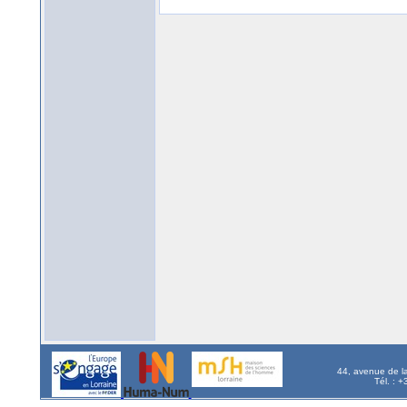
44, avenue de l
Tél. : 