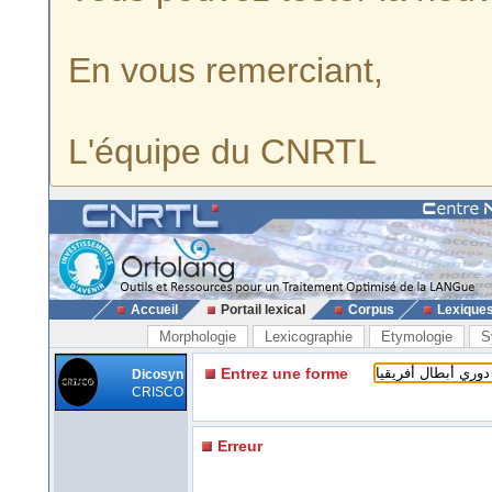
En vous remerciant,
L'équipe du CNRTL
Accueil
Portail lexical
Corpus
Lexique
Morphologie
Lexicographie
Etymologie
S
Entrez une forme
Dicosyn
CRISCO
Erreur