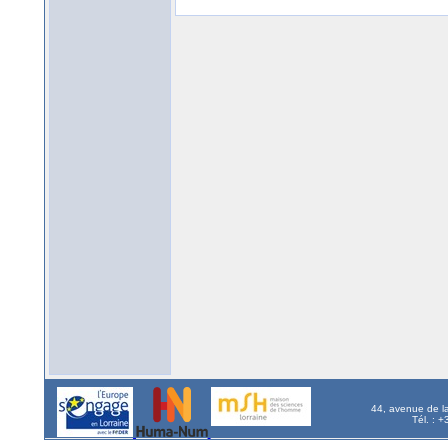
44, avenue de l
Tél. : 