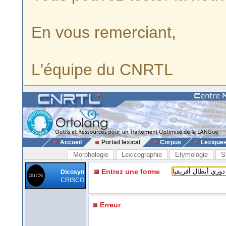
En vous remerciant,
L'équipe du CNRTL
Accueil
Portail lexical
Corpus
Lexique
Morphologie
Lexicographie
Etymologie
S
Entrez une forme
Dicosyn
CRISCO
Erreur