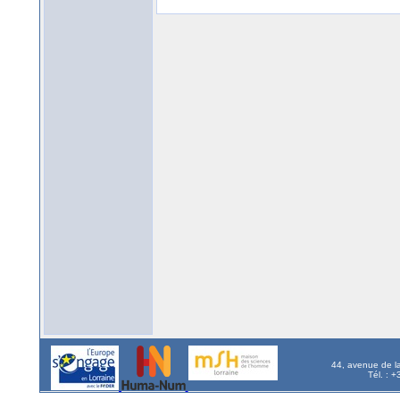
44, avenue de l
Tél. : 