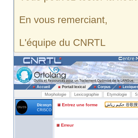
En vous remerciant,
L'équipe du CNRTL
Accueil
Portail lexical
Corpus
Lexique
Morphologie
Lexicographie
Etymologie
S
Entrez une forme
Dicosyn
CRISCO
Erreur