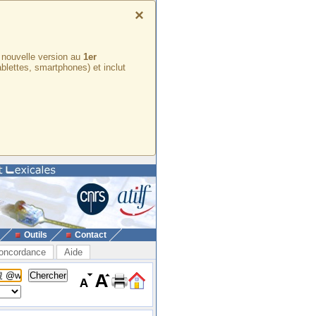
×
e nouvelle version au
1er
ablettes, smartphones) et inclut
Outils
Contact
oncordance
Aide