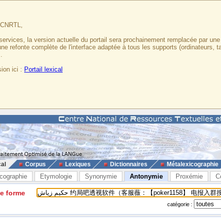
u CNRTL,
services, la version actuelle du portail sera prochainement remplacée par un
 une refonte complète de l'interface adaptée à tous les supports (ordinateurs, t
.
ion ici :
Portail lexical
cal
Corpus
Lexiques
Dictionnaires
Métalexicographie
cographie
Etymologie
Synonymie
Antonymie
Proxémie
C
ne forme
catégorie :