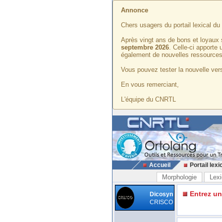
Annonce
Chers usagers du portail lexical d
Après vingt ans de bons et loyaux 
septembre 2026
. Celle-ci apporte
également de nouvelles ressources
Vous pouvez tester la nouvelle vers
En vous remerciant,
L'équipe du CNRTL
Accueil
Portail lexi
Morphologie
Lexi
Entrez u
Dicosyn
CRISCO