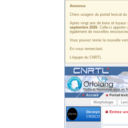
Annonce
Chers usagers du portail lexical d
Après vingt ans de bons et loyaux 
septembre 2026
. Celle-ci apporte
également de nouvelles ressources
Vous pouvez tester la nouvelle vers
En vous remerciant,
L'équipe du CNRTL
Accueil
Portail lexi
Morphologie
Lexi
Entrez u
Dicosyn
CRISCO