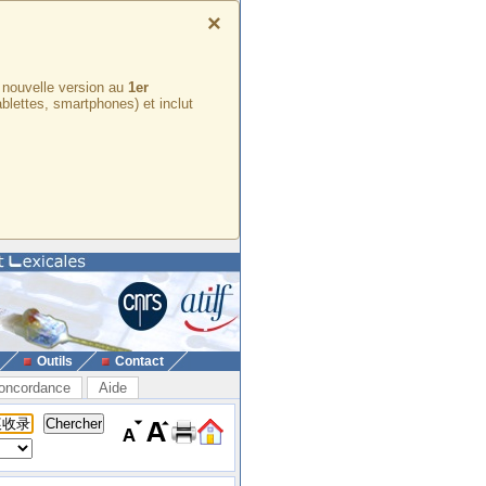
×
e nouvelle version au
1er
ablettes, smartphones) et inclut
Outils
Contact
oncordance
Aide