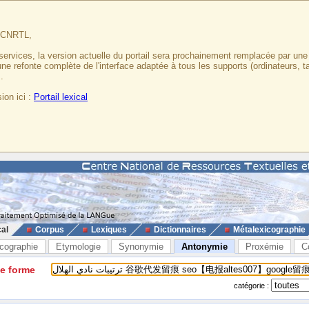
u CNRTL,
services, la version actuelle du portail sera prochainement remplacée par un
 une refonte complète de l'interface adaptée à tous les supports (ordinateurs, t
.
ion ici :
Portail lexical
cal
Corpus
Lexiques
Dictionnaires
Métalexicographie
cographie
Etymologie
Synonymie
Antonymie
Proxémie
C
ne forme
catégorie :