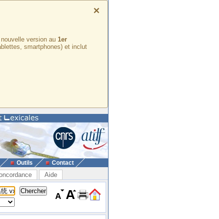
×
e nouvelle version au
1er
ablettes, smartphones) et inclut
Outils
Contact
oncordance
Aide