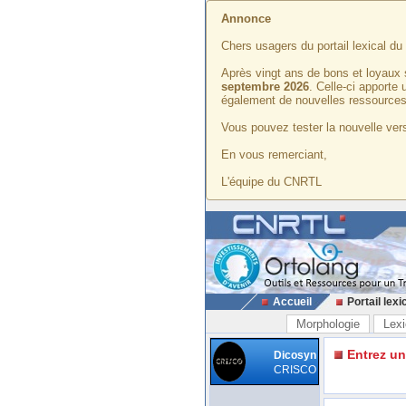
Annonce
Chers usagers du portail lexical d
Après vingt ans de bons et loyaux 
septembre 2026
. Celle-ci apporte
également de nouvelles ressources
Vous pouvez tester la nouvelle vers
En vous remerciant,
L'équipe du CNRTL
Accueil
Portail lexi
Morphologie
Lexi
Entrez u
Dicosyn
CRISCO