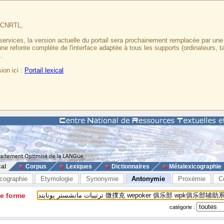
u CNRTL,
services, la version actuelle du portail sera prochainement remplacée par un
 une refonte complète de l'interface adaptée à tous les supports (ordinateurs, t
.
ion ici :
Portail lexical
cal
Corpus
Lexiques
Dictionnaires
Métalexicographie
cographie
Etymologie
Synonymie
Antonymie
Proxémie
C
ne forme
catégorie :