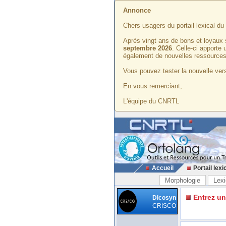
Annonce
Chers usagers du portail lexical d
Après vingt ans de bons et loyaux 
septembre 2026
. Celle-ci apporte
également de nouvelles ressources
Vous pouvez tester la nouvelle vers
En vous remerciant,
L'équipe du CNRTL
Accueil
Portail lexi
Morphologie
Lexi
Entrez u
Dicosyn
CRISCO