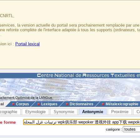
u CNRTL,
services, la version actuelle du portail sera prochainement remplacée par un
 une refonte complète de l'interface adaptée à tous les supports (ordinateurs, t
.
ion ici :
Portail lexical
cal
Corpus
Lexiques
Dictionnaires
Métalexicographie
cographie
Etymologie
Synonymie
Antonymie
Proxémie
C
ne forme
catégorie :