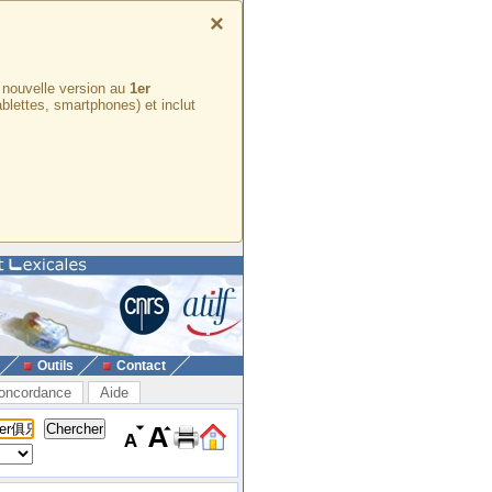
×
e nouvelle version au
1er
ablettes, smartphones) et inclut
Outils
Contact
oncordance
Aide