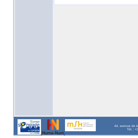
44, avenue de l
Tél. : 