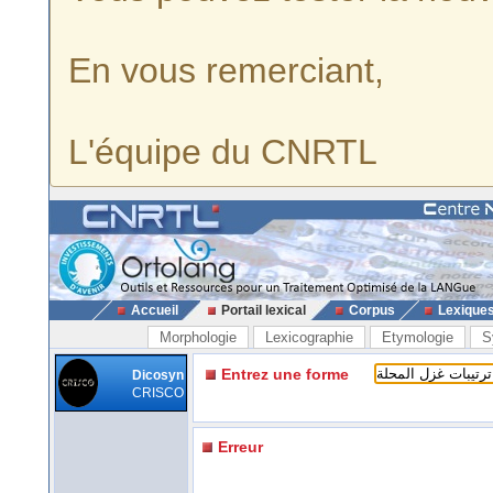
En vous remerciant,
L'équipe du CNRTL
Accueil
Portail lexical
Corpus
Lexique
Morphologie
Lexicographie
Etymologie
S
Entrez une forme
Dicosyn
CRISCO
Erreur