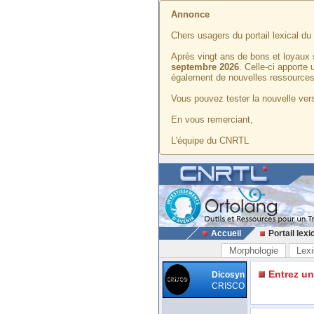
Annonce
Chers usagers du portail lexical d
Après vingt ans de bons et loyaux 
septembre 2026
. Celle-ci apporte
également de nouvelles ressources
Vous pouvez tester la nouvelle vers
En vous remerciant,
L'équipe du CNRTL
Accueil
Portail lexi
Morphologie
Lexi
Entrez u
Dicosyn
CRISCO