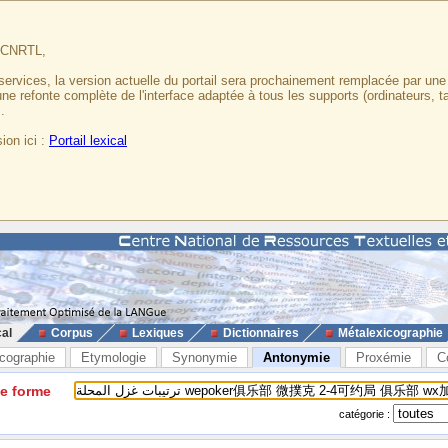
u CNRTL,
services, la version actuelle du portail sera prochainement remplacée par un
 une refonte complète de l'interface adaptée à tous les supports (ordinateurs, t
.
ion ici :
Portail lexical
cal
Corpus
Lexiques
Dictionnaires
Métalexicographie
cographie
Etymologie
Synonymie
Antonymie
Proxémie
C
ne forme
catégorie :