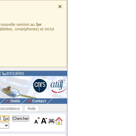
×
e nouvelle version au
1er
ablettes, smartphones) et inclut
Outils
Contact
oncordance
Aide