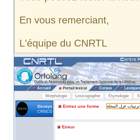
En vous remerciant,
L'équipe du CNRTL
Accueil
Portail lexical
Corpus
Lexique
Morphologie
Lexicographie
Etymologie
S
Entrez une forme
Dicosyn
CRISCO
Erreur