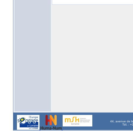
44, avenue de l
Tél. : 