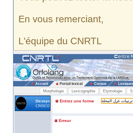
En vous remerciant,
L'équipe du CNRTL
Accueil
Portail lexical
Corpus
Lexique
Morphologie
Lexicographie
Etymologie
S
Entrez une forme
Dicosyn
CRISCO
Erreur