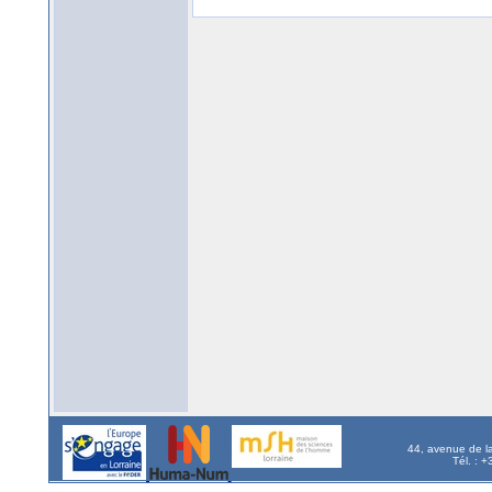
44, avenue de l
Tél. : 