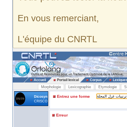
En vous remerciant,
L'équipe du CNRTL
Accueil
Portail lexical
Corpus
Lexique
Morphologie
Lexicographie
Etymologie
S
Entrez une forme
Dicosyn
CRISCO
Erreur