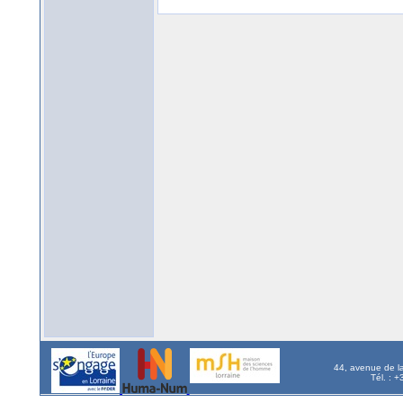
44, avenue de l
Tél. : 