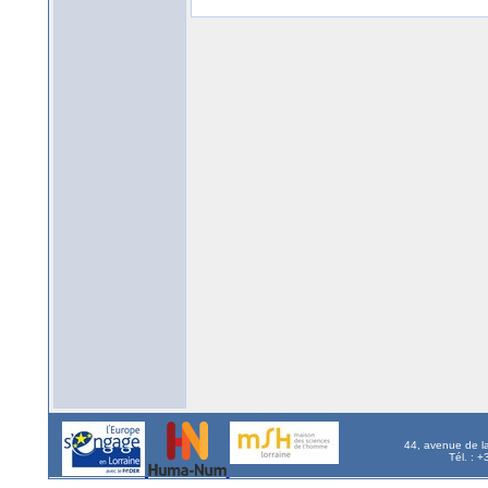
44, avenue de l
Tél. : 