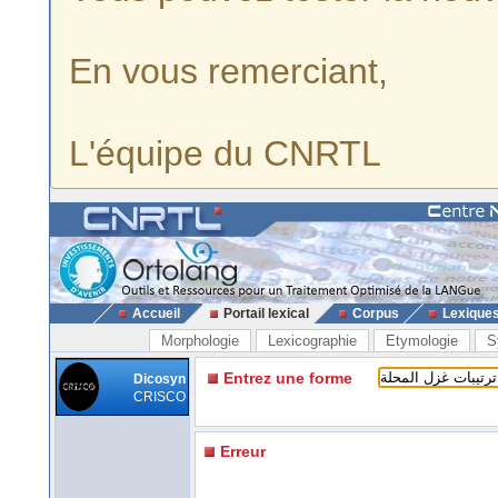
En vous remerciant,
L'équipe du CNRTL
Accueil
Portail lexical
Corpus
Lexique
Morphologie
Lexicographie
Etymologie
S
Entrez une forme
Dicosyn
CRISCO
Erreur