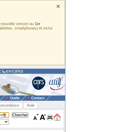
×
e nouvelle version au
1er
ablettes, smartphones) et inclut
Outils
Contact
oncordance
Aide