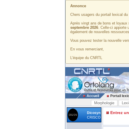
Annonce
Chers usagers du portail lexical d
Après vingt ans de bons et loyaux 
septembre 2026
. Celle-ci apporte
également de nouvelles ressources
Vous pouvez tester la nouvelle vers
En vous remerciant,
L'équipe du CNRTL
Accueil
Portail lexi
Morphologie
Lexi
Entrez u
Dicosyn
CRISCO