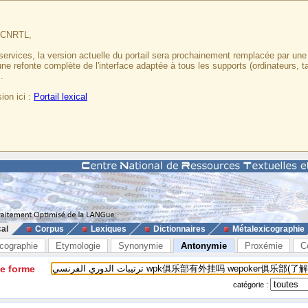
u CNRTL,
services, la version actuelle du portail sera prochainement remplacée par un
 une refonte complète de l'interface adaptée à tous les supports (ordinateurs, t
.
ion ici :
Portail lexical
cal
Corpus
Lexiques
Dictionnaires
Métalexicographie
cographie
Etymologie
Synonymie
Antonymie
Proxémie
C
ne forme
catégorie :