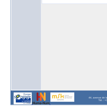
44, avenue de l
Tél. : 