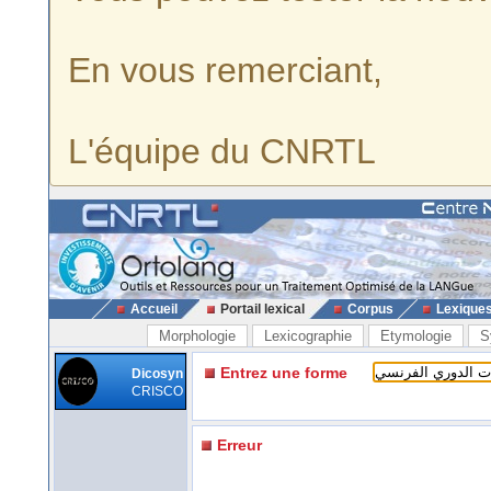
En vous remerciant,
L'équipe du CNRTL
Accueil
Portail lexical
Corpus
Lexique
Morphologie
Lexicographie
Etymologie
S
Entrez une forme
Dicosyn
CRISCO
Erreur