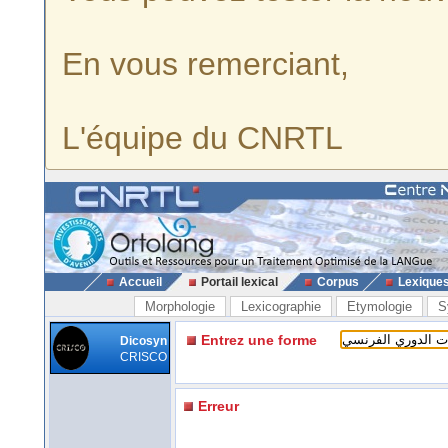
En vous remerciant,
L'équipe du CNRTL
Accueil
Portail lexical
Corpus
Lexique
Morphologie
Lexicographie
Etymologie
S
Entrez une forme
Dicosyn
CRISCO
Erreur