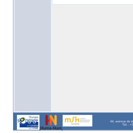
44, avenue de l
Tél. : 