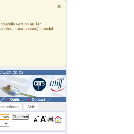
×
e nouvelle version au
1er
ablettes, smartphones) et inclut
Outils
Contact
oncordance
Aide