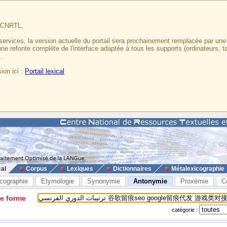
u CNRTL,
services, la version actuelle du portail sera prochainement remplacée par un
 une refonte complète de l'interface adaptée à tous les supports (ordinateurs, t
.
ion ici :
Portail lexical
cal
Corpus
Lexiques
Dictionnaires
Métalexicographie
cographie
Etymologie
Synonymie
Antonymie
Proxémie
C
ne forme
catégorie :