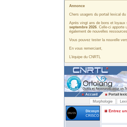
Annonce
Chers usagers du portail lexical d
Après vingt ans de bons et loyaux 
septembre 2026
. Celle-ci apporte
également de nouvelles ressources
Vous pouvez tester la nouvelle vers
En vous remerciant,
L'équipe du CNRTL
Accueil
Portail lexi
Morphologie
Lexi
Entrez u
Dicosyn
CRISCO