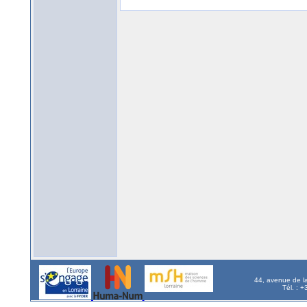
44, avenue de l
Tél. : 