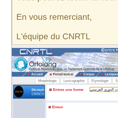
En vous remerciant,
L'équipe du CNRTL
Accueil
Portail lexical
Corpus
Lexique
Morphologie
Lexicographie
Etymologie
S
Entrez une forme
Dicosyn
CRISCO
Erreur