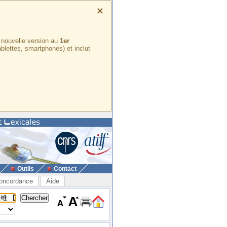
×
e nouvelle version au
1er
ablettes, smartphones) et inclut
Outils
Contact
oncordance
Aide