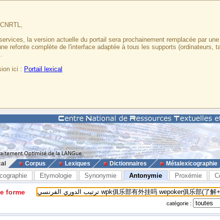
u CNRTL,
services, la version actuelle du portail sera prochainement remplacée par un
 une refonte complète de l'interface adaptée à tous les supports (ordinateurs, t
.
ion ici :
Portail lexical
cal
Corpus
Lexiques
Dictionnaires
Métalexicographie
cographie
Etymologie
Synonymie
Antonymie
Proxémie
C
ne forme
catégorie :