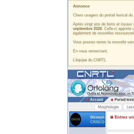
Annonce
Chers usagers du portail lexical d
Après vingt ans de bons et loyaux 
septembre 2026
. Celle-ci apporte
également de nouvelles ressources
Vous pouvez tester la nouvelle vers
En vous remerciant,
L'équipe du CNRTL
Accueil
Portail lexi
Morphologie
Lexi
Entrez u
Dicosyn
CRISCO