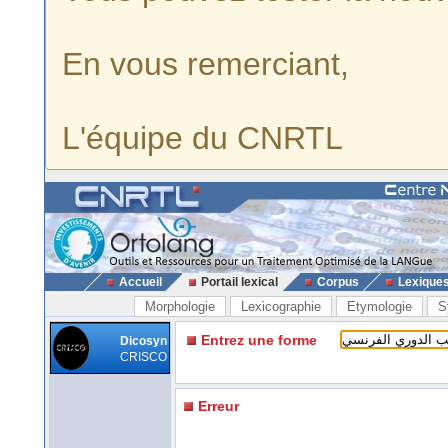
En vous remerciant,
L'équipe du CNRTL
Accueil
Portail lexical
Corpus
Lexique
Morphologie
Lexicographie
Etymologie
S
Entrez une forme
Dicosyn
CRISCO
Erreur