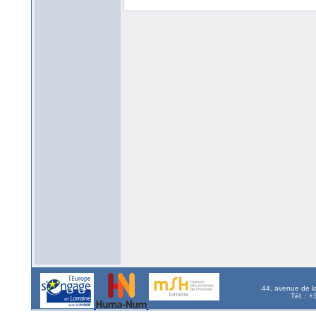
44, avenue de l
Tél. : 