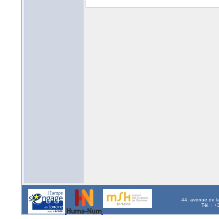
44, avenue de l
Tél. : 