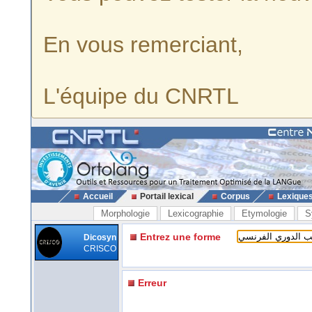
En vous remerciant,
L'équipe du CNRTL
Accueil
Portail lexical
Corpus
Lexique
Morphologie
Lexicographie
Etymologie
S
Entrez une forme
Dicosyn
CRISCO
Erreur