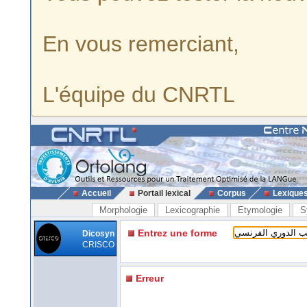
En vous remerciant,
L'équipe du CNRTL
Accueil
Portail lexical
Corpus
Lexique
Morphologie
Lexicographie
Etymologie
S
Entrez une forme
Dicosyn
CRISCO
Erreur