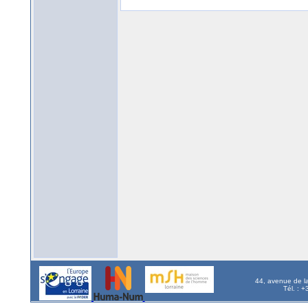
44, avenue de l
Tél. : 