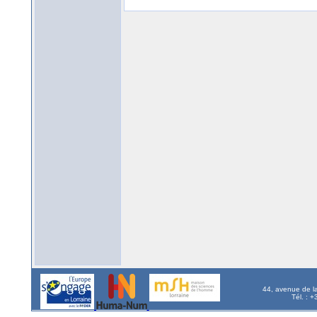
44, avenue de l
Tél. : 