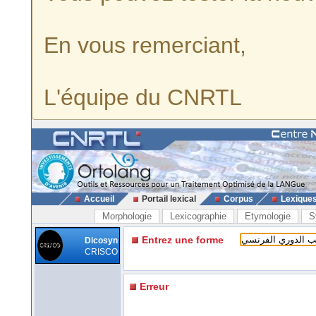
En vous remerciant,
L'équipe du CNRTL
Accueil
Portail lexical
Corpus
Lexique
Morphologie
Lexicographie
Etymologie
S
Entrez une forme
Dicosyn
CRISCO
Erreur