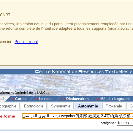
u CNRTL,
services, la version actuelle du portail sera prochainement remplacée par un
 une refonte complète de l'interface adaptée à tous les supports (ordinateurs, t
.
ion ici :
Portail lexical
cal
Corpus
Lexiques
Dictionnaires
Métalexicographie
cographie
Etymologie
Synonymie
Antonymie
Proxémie
C
ne forme
catégorie :