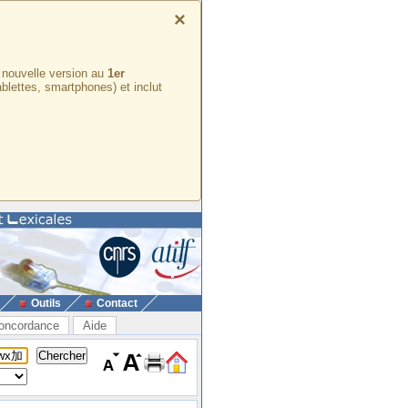
×
e nouvelle version au
1er
ablettes, smartphones) et inclut
Outils
Contact
oncordance
Aide