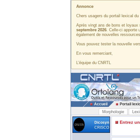
Annonce
Chers usagers du portail lexical d
Après vingt ans de bons et loyaux 
septembre 2026
. Celle-ci apporte
également de nouvelles ressources
Vous pouvez tester la nouvelle vers
En vous remerciant,
L'équipe du CNRTL
Accueil
Portail lexi
Morphologie
Lexi
Entrez u
Dicosyn
CRISCO