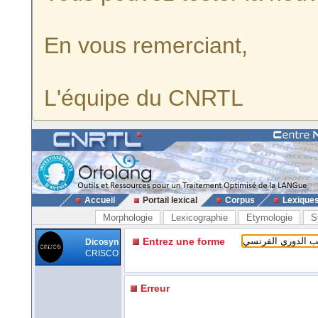
En vous remerciant,
L'équipe du CNRTL
Accueil
Portail lexical
Corpus
Lexique
Morphologie
Lexicographie
Etymologie
S
Entrez une forme
Dicosyn
CRISCO
Erreur