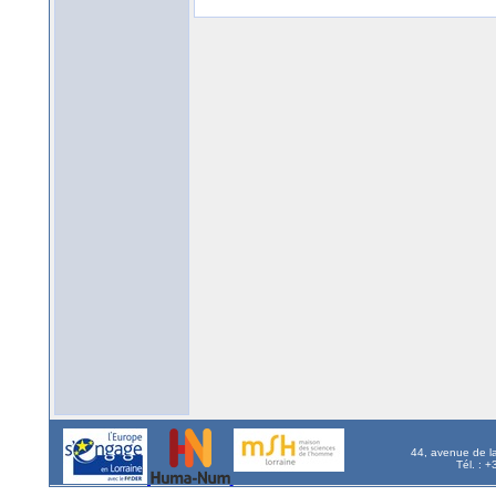
44, avenue de l
Tél. : 