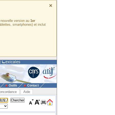
×
e nouvelle version au
1er
ablettes, smartphones) et inclut
Outils
Contact
oncordance
Aide