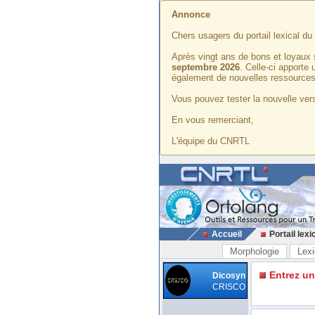
Annonce
Chers usagers du portail lexical d
Après vingt ans de bons et loyaux 
septembre 2026
. Celle-ci apporte
également de nouvelles ressources
Vous pouvez tester la nouvelle vers
En vous remerciant,
L'équipe du CNRTL
Accueil
Portail lexi
Morphologie
Lexi
Entrez u
Dicosyn
CRISCO