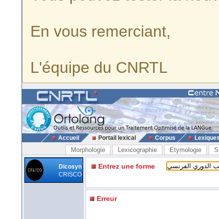
En vous remerciant,
L'équipe du CNRTL
Accueil
Portail lexical
Corpus
Lexique
Morphologie
Lexicographie
Etymologie
S
Entrez une forme
Dicosyn
CRISCO
Erreur