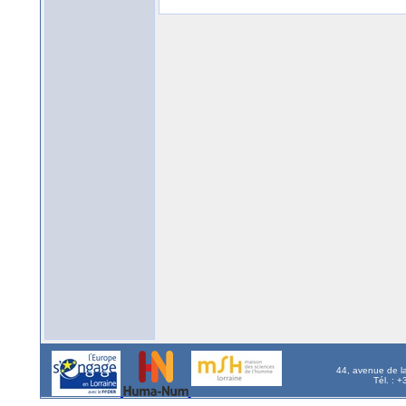
44, avenue de l
Tél. : 