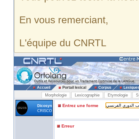
En vous remerciant,
L'équipe du CNRTL
Accueil
Portail lexical
Corpus
Lexique
Morphologie
Lexicographie
Etymologie
S
Entrez une forme
Dicosyn
CRISCO
Erreur