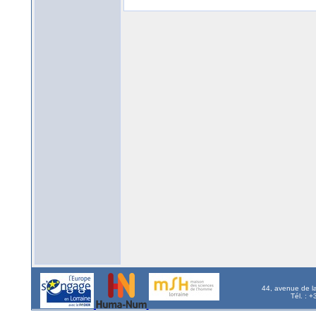
44, avenue de l
Tél. : 