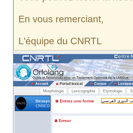
En vous remerciant,
L'équipe du CNRTL
Accueil
Portail lexical
Corpus
Lexique
Morphologie
Lexicographie
Etymologie
S
Entrez une forme
Dicosyn
CRISCO
Erreur