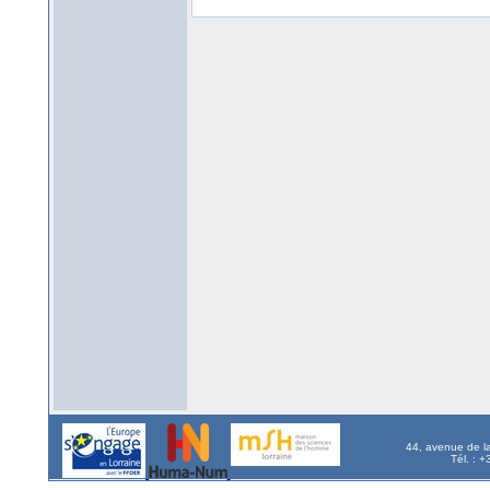
44, avenue de l
Tél. : 