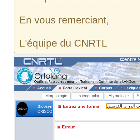
En vous remerciant,
L'équipe du CNRTL
Accueil
Portail lexical
Corpus
Lexique
Morphologie
Lexicographie
Etymologie
S
Entrez une forme
Dicosyn
CRISCO
Erreur