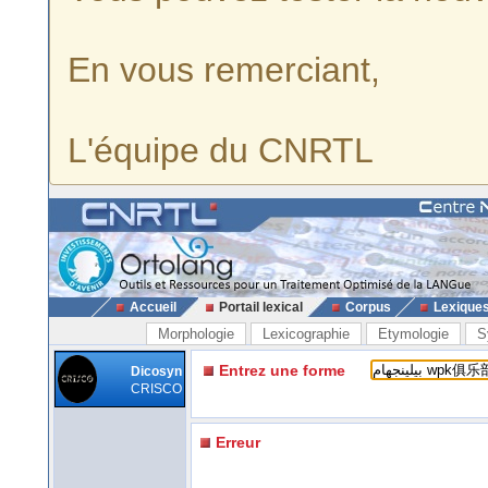
En vous remerciant,
L'équipe du CNRTL
Accueil
Portail lexical
Corpus
Lexique
Morphologie
Lexicographie
Etymologie
S
Entrez une forme
Dicosyn
CRISCO
Erreur