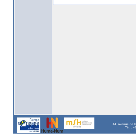
44, avenue de l
Tél. : 