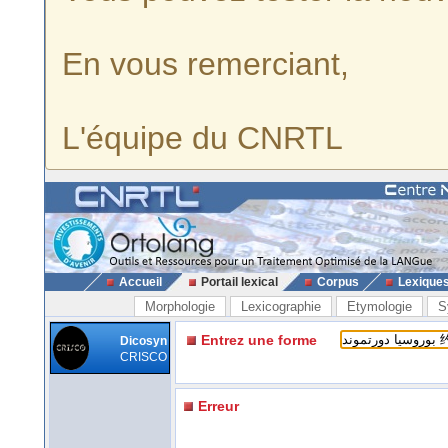
En vous remerciant,
L'équipe du CNRTL
Accueil
Portail lexical
Corpus
Lexique
Morphologie
Lexicographie
Etymologie
S
Entrez une forme
Dicosyn
CRISCO
Erreur