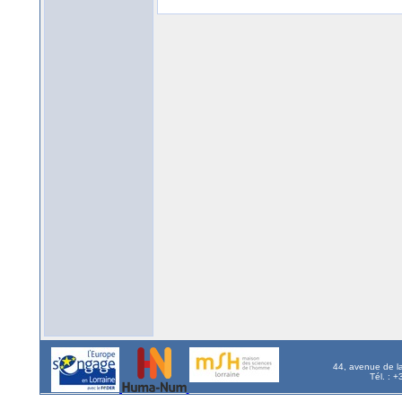
44, avenue de l
Tél. : 