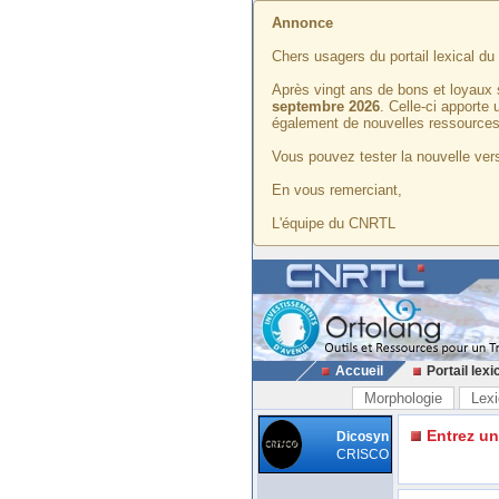
Annonce
Chers usagers du portail lexical d
Après vingt ans de bons et loyaux 
septembre 2026
. Celle-ci apporte
également de nouvelles ressources
Vous pouvez tester la nouvelle vers
En vous remerciant,
L'équipe du CNRTL
Accueil
Portail lexi
Morphologie
Lexi
Entrez u
Dicosyn
CRISCO