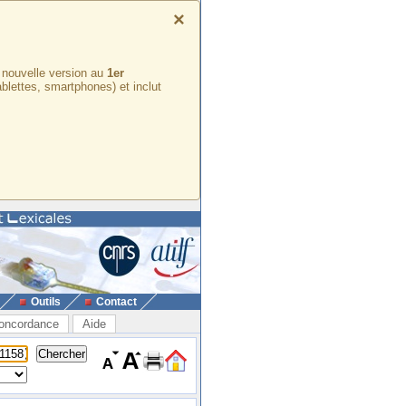
×
e nouvelle version au
1er
ablettes, smartphones) et inclut
Outils
Contact
oncordance
Aide