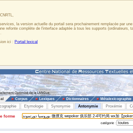
u CNRTL,
services, la version actuelle du portail sera prochainement remplacée par un
 une refonte complète de l'interface adaptée à tous les supports (ordinateurs, t
.
ion ici :
Portail lexical
cal
Corpus
Lexiques
Dictionnaires
Métalexicographie
cographie
Etymologie
Synonymie
Antonymie
Proxémie
C
ne forme
catégorie :