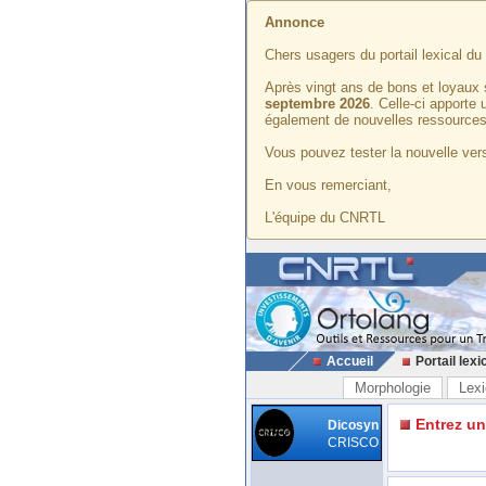
Annonce
Chers usagers du portail lexical d
Après vingt ans de bons et loyaux 
septembre 2026
. Celle-ci apporte
également de nouvelles ressources
Vous pouvez tester la nouvelle vers
En vous remerciant,
L'équipe du CNRTL
Accueil
Portail lexi
Morphologie
Lexi
Entrez u
Dicosyn
CRISCO