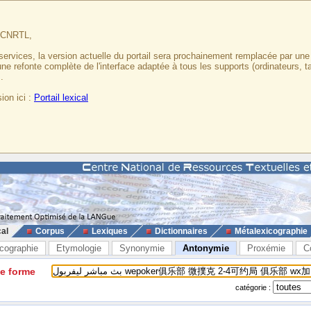
u CNRTL,
services, la version actuelle du portail sera prochainement remplacée par un
 une refonte complète de l'interface adaptée à tous les supports (ordinateurs, t
.
ion ici :
Portail lexical
cal
Corpus
Lexiques
Dictionnaires
Métalexicographie
cographie
Etymologie
Synonymie
Antonymie
Proxémie
C
ne forme
catégorie :