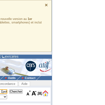
×
e nouvelle version au
1er
ablettes, smartphones) et inclut
Outils
Contact
oncordance
Aide