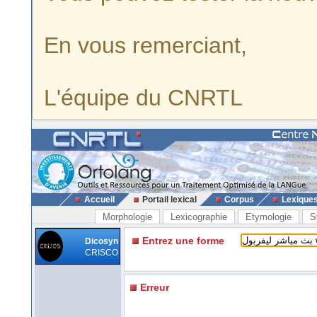
En vous remerciant,
L'équipe du CNRTL
Accueil
Portail lexical
Corpus
Lexique
Morphologie
Lexicographie
Etymologie
S
Entrez une forme
Dicosyn
CRISCO
Erreur