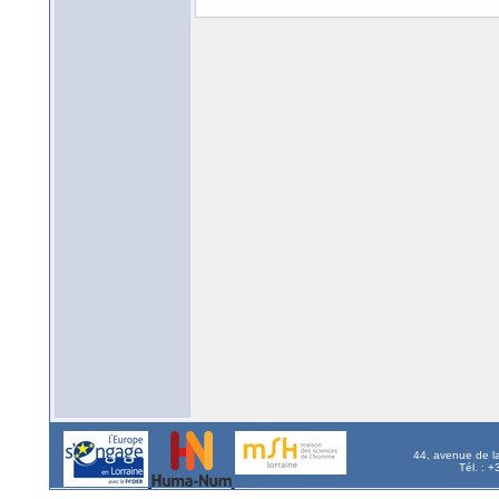
44, avenue de l
Tél. : 