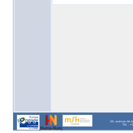
44, avenue de l
Tél. : 