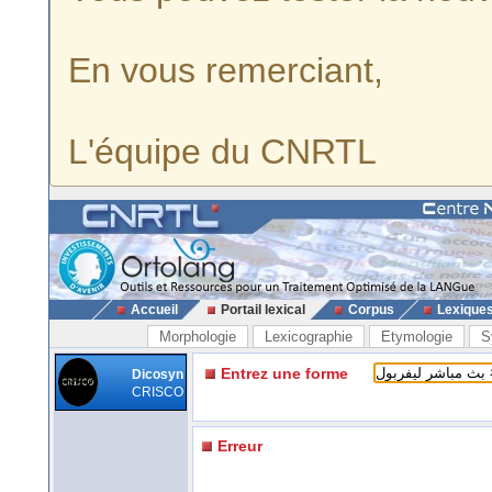
En vous remerciant,
L'équipe du CNRTL
Accueil
Portail lexical
Corpus
Lexique
Morphologie
Lexicographie
Etymologie
S
Entrez une forme
Dicosyn
CRISCO
Erreur