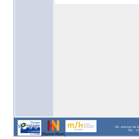
44, avenue de l
Tél. : 