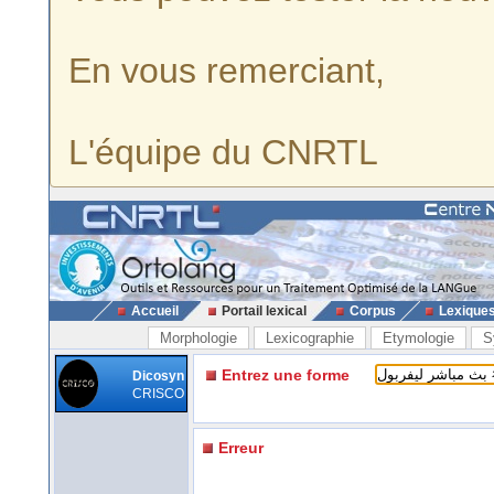
En vous remerciant,
L'équipe du CNRTL
Accueil
Portail lexical
Corpus
Lexique
Morphologie
Lexicographie
Etymologie
S
Entrez une forme
Dicosyn
CRISCO
Erreur