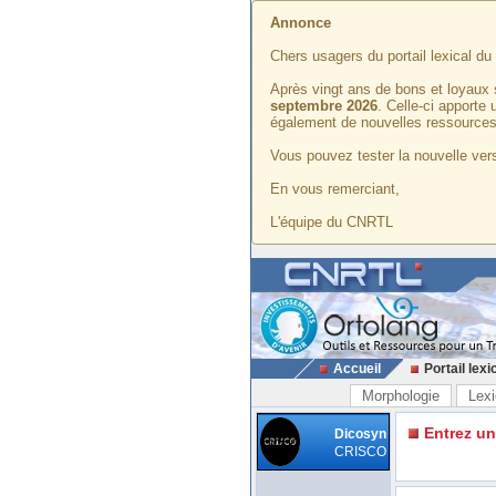
Annonce
Chers usagers du portail lexical d
Après vingt ans de bons et loyaux 
septembre 2026
. Celle-ci apporte
également de nouvelles ressources
Vous pouvez tester la nouvelle vers
En vous remerciant,
L'équipe du CNRTL
Accueil
Portail lexi
Morphologie
Lexi
Entrez u
Dicosyn
CRISCO