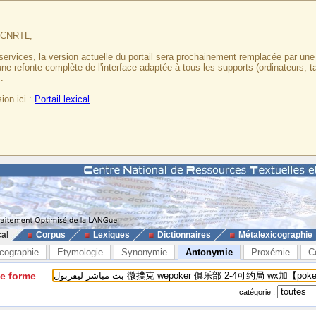
u CNRTL,
services, la version actuelle du portail sera prochainement remplacée par un
 une refonte complète de l'interface adaptée à tous les supports (ordinateurs, t
.
ion ici :
Portail lexical
cal
Corpus
Lexiques
Dictionnaires
Métalexicographie
cographie
Etymologie
Synonymie
Antonymie
Proxémie
C
ne forme
catégorie :