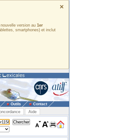
×
e nouvelle version au
1er
ablettes, smartphones) et inclut
Outils
Contact
oncordance
Aide